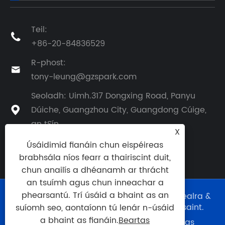
Teil:

+86-20-84836529
R-phost:

tony-leung@gzspark.com
Seoladh: Uimh.317 Dongxing Road, Panyu
Dúiche, Guangzhou City, Guangdong Cúige,

an tSín
X
Úsáidimid fianáin chun eispéireas
brabhsála níos fearr a thairiscint duit,
chun anailís a dhéanamh ar thrácht
an tsuímh agus chun inneachar a
phearsantú. Trí úsáid a bhaint as an
Cóipcheart © 2024 Guangzhou Eurkay Innealra &
Teicneolaíocht Co, Ltd Gach ceart ar cosaint.
suíomh seo, aontaíonn tú lenár n-úsáid
a bhaint as fianáin.
Beartas
Links
|
Sitemap
|
RSS
|
XML
|
Beartas