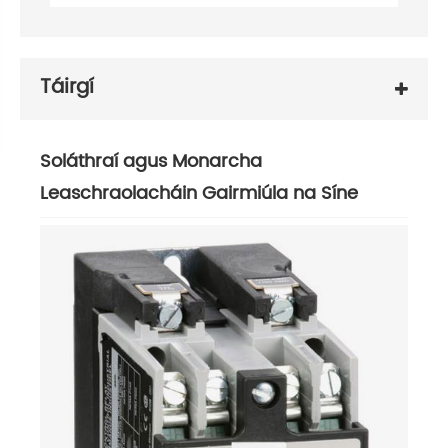
Táirgí
Soláthraí agus Monarcha
Leaschraolacháin Gairmiúla na Síne