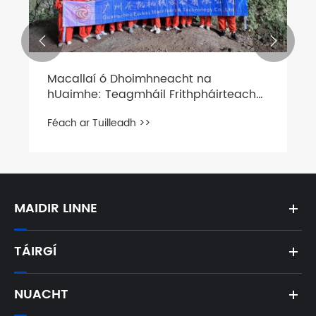


Macallaí ó Dhoimhneacht na
hUaimhe: Teagmháil Frithpháirteach
leis an Dúlra agus baill na Foirne
Féach ar Tuilleadh >>
MAIDIR LINNE
TÁIRGÍ
NUACHT