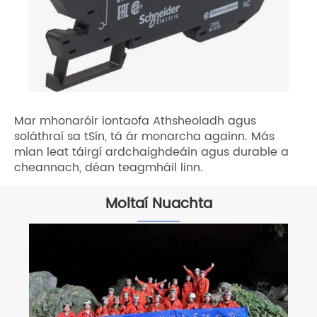
Mar mhonaróir iontaofa Athsheoladh agus
soláthraí sa tSín, tá ár monarcha againn. Más
mian leat táirgí ardchaighdeáin agus durable a
cheannach, déan teagmháil linn.
Moltaí Nuachta