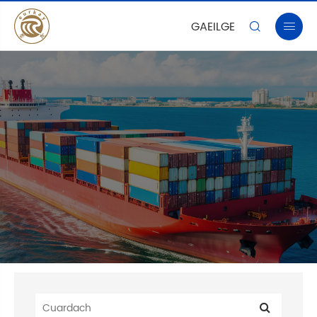
GAEILGE

